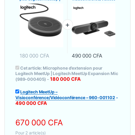
Logitech MeetUp
nférence – 960-001102
Expansion Mic (989-
000405)
180 000
CFA
490 000
CFA
Cet article:
Microphone d’extension pour
Logitech MeetUp | Logitech MeetUp Expansion Mic
180 000
CFA
(989-000405)
-
Logitech MeetUp –
Visioconférence/Vidéoconférence – 960-001102
-
490 000
CFA
670 000
CFA
Pour
2
article(s)