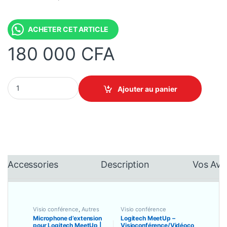
ACHETER CET ARTICLE
180 000
CFA
Microphone d'extension pour Logitech MeetUp | Logitech Meet
Ajouter au panier
Accessories
Description
Vos Avi
Visio conférence
,
Autres
Visio conférence
Equipements
Microphone d’extension
Logitech MeetUp –
pour Logitech MeetUp |
Visioconférence/Vidéoco