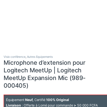
Visio conférence
,
Autres Equipements
Microphone d’extension pour
Logitech MeetUp | Logitech
MeetUp Expansion Mic (989-
000405)
Équipement
Neuf,
Certifié
100% Original
Livraison
: Offerte à Lomé pour commande
>
50 000 FCFA