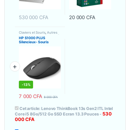
530 000
CFA
20 000
CFA
Claviers et Souris
,
Autres
accessoires
,
Souris Sans fil
HP S1000 PLUS
Silencieux- Souris
Optique sans fil – Avec
Pile de type AA
-
13%
7 000
CFA
8 000
CFA
Cet article:
Lenovo ThinkBook 13s Gen2 ITL Intel
530
Core i5 8Go/512 Go SSD Ecran 13.3 Pouces
-
000
CFA