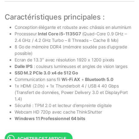
Caractéristiques principales :
Conception élégante et robuste avec châssis en aluminium
Processeur
Intel Core i5-1135G7
(Quad-Core 0.9 GHz –
2.4 GHz / 4.2 GHz Turbo – 8 Threads – Cache 8 Mo)
8 Go de mémoire DDR4 (mémoire soudée pas d’upgrade
possible)
Ecran de 13.3″ avec résolution 1920 x 1200 pixels
Dalle IPS
: couleurs lumineuses et angles de vision larges
SSD M.2 PCIe 3.0 x4 de 512 Go
Communication sans fil
Wi-Fi AX
+
Bluetooth 5.0
1x HDMI (2.0b) + 1x Thunderbolt 4 / USB 4 40 Gbps
(Transfert de données, Power Delivery 3.0 et DisplayPort
1.4)
Sécurité : TPM 2.0 et lecteur d’empreinte digitale
Webcam HD 720p avec cache ThinkShutter
Windows 11 Professionnel 64 bits
ACHETER CET ARTICLE