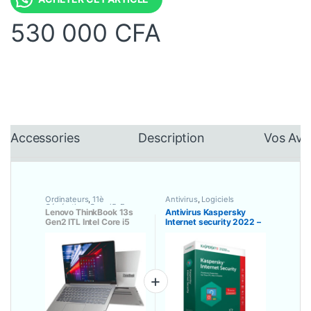
530 000
CFA
Accessories
Description
Vos Avi
Ordinateurs
,
11è
Antivirus
,
Logiciels
Génération
,
Core i5
,
Ecran
Lenovo ThinkBook 13s
Antivirus Kaspersky
13.3 Pouces
,
Portatifs
,
Gen2 ITL Intel Core i5
Internet security 2022 –
Processeur Intel
8Go/512 Go SSD Ecran
4 postes
13.3 Pouces