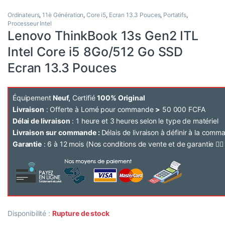
Ordinateurs
,
11è Génération
,
Core i5
,
Ecran 13.3 Pouces
,
Portatifs
,
Processeur Intel
Lenovo ThinkBook 13s Gen2 ITL
Intel Core i5 8Go/512 Go SSD
Ecran 13.3 Pouces
Équipement
Neuf,
Certifié
100% Original
Livraison
: Offerte à Lomé pour commande
>
50 000 FCFA
Délai de livraison
: 1 heure et 3 heures selon le type de matériel
Livraison sur commande :
Délais de livraison à définir à la com
Garantie
: 6 à 12 mois (Nos conditions de vente et de garantie 👉
Disponibilité :
Rupture de stock