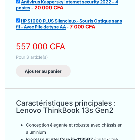
Antivirus Kaspersky Internet security 2022 – 4
20 000
CFA
postes
-
HP S1000 PLUS Silencieux- Souris Optique sans
7 000
CFA
fil – Avec Pile de type AA
-
557 000
CFA
Pour
3
article(s)
Ajouter au panier
Caractéristiques principales :
Lenovo ThinkBook 13s Gen2
Conception élégante et robuste avec châssis en
aluminium
Processeur
Intel Core i5-1135G7
(Quad-Core