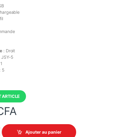
SB
hargeable
il
ommande
le
: Droit
: JSY-5
 1
: 5
 ARTICLE
CFA
e USB - Souris optique verticale et ergonomique - Rechargeable 12
Ajouter au panier