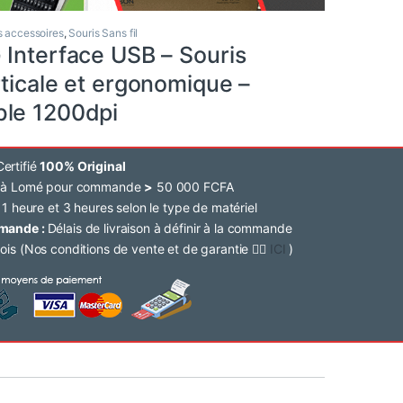
s accessoires
,
Souris Sans fil
 Interface USB – Souris
ticale et ergonomique –
le 1200dpi
ertifié
100% Original
e à Lomé pour commande
>
50 000 FCFA
 1 heure et 3 heures selon le type de matériel
mmande :
Délais de livraison à définir à la commande
ois (Nos conditions de vente et de garantie 👉🏽
ICI
)