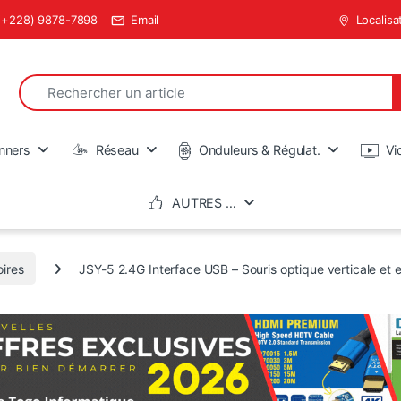
(+228) 9878-7898
Email
Localisa
Search for:
en
nners
Réseau
Onduleurs & Régulat.
Vi
AUTRES …
ires
JSY-5 2.4G Interface USB – Souris optique verticale e