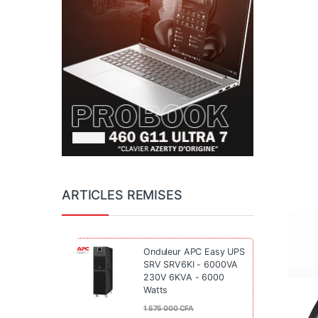
ARTICLES REMISES
Onduleur APC Easy UPS
SRV SRV6KI - 6000VA
230V 6KVA - 6000
Watts
1 575 000
CFA