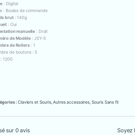
le
: Digital
le : Boules de commande
ds brut
: 140g
uet
: Oui
entation manuelle
: Droit
éro de Modèle
: JSY-5
bre de Rollers
: 1
bre de boutons : 5
 : 1200
égories :
Claviers et Souris
,
Autres accessoires
,
Souris Sans fil
é sur 0 avis
Soyez l