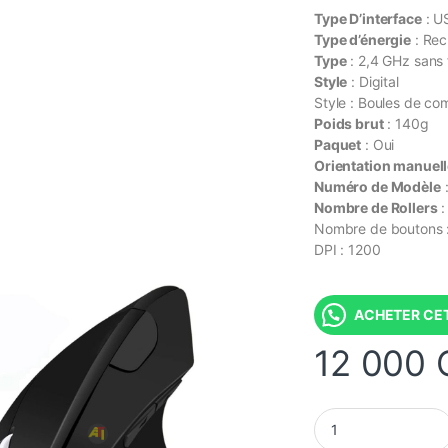
Type D’interface
: U
Type d’énergie
: Rec
Type
: 2,4 GHz sans f
Style
: Digital
Style : Boules de c
Poids brut
: 140g
Paquet
: Oui
Orientation manuel
Numéro de Modèle
Nombre de Rollers
:
Nombre de boutons 
DPI : 1200
ACHETER CET
12 000
JSY-5 2.4G Interfac