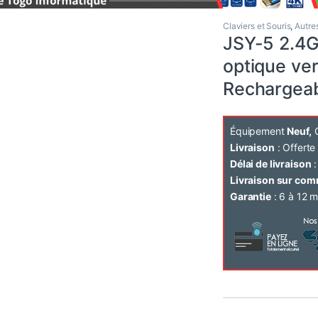
Claviers et Souris
,
Autre
JSY-5 2.4G
optique ver
Rechargeab
Équipement
Neuf,
C
Livraison
: Offert
Délai de livraison
:
Livraison sur co
Garantie
: 6 à 12 m