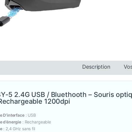
0 000 CFA à 2 560 000 CFA
Description
Vos
Y-5 2.4G USB / Bluethooth – Souris opti
Rechargeable 1200dpi
e D’interface
: USB
e d’énergie
: Rechargeable
e
: 2,4 GHz sans fil