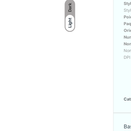
Sty
Dark
Sty
Poi
Light
Paq
Ori
Num
Nom
Nom
DPI
Cat
Bas