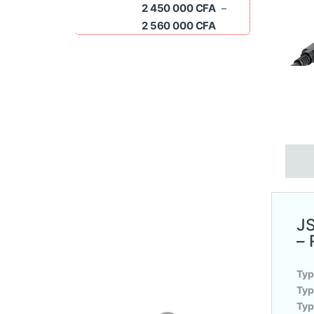
2 450 000
CFA
–
Plage de prix : 2 45
2 560 000
CFA
JS
– 
Typ
Typ
Typ