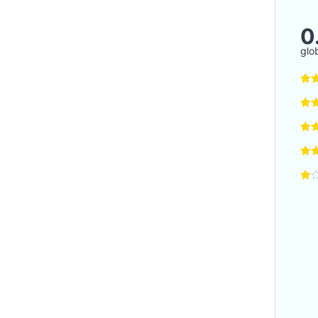
0
glo