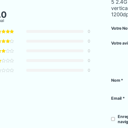
5 2.4G
vertic
.0
1200dp
bal
Votre No
0
0
Votre av
0
0
0
Nom
*
Email
*
Enreg
navi