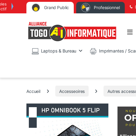
bles
Grand Public
Professionnel
ctif
Op
Laptops & Bureau
Imprimantes / Sca
Accueil
Accesseoires
Autres accesso