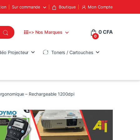
tion
Sur commande
Boutique
Mon Compte
0
CFA
=> Nos Marques
0
déo Projecteur
Toners / Cartouches
t ergonomique – Rechargeable 1200dpi