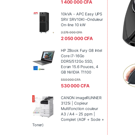
1 400 000
CFA
10kVA - APC Easy UPS
SRV SRV10KI –Onduleur
On-line 10 kW
2 275 000
CFA
2 050 000
CFA
HP ZBook Fury G8 Intel
Core i7-16Go
DDR5/512Go SSD,
Ecran 15.6 Pouces, 4
GB NVIDIA T1100
550 000
CFA
530 000
CFA
CANON imageRUNNER
3125i | Copieur
Multifonction couleur
A3 / A4 – 25 ppm |
Complet (ADF + Socle +
Toner)