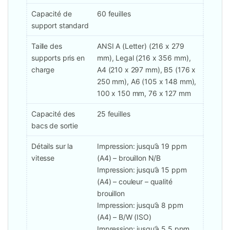
Capacité de
60 feuilles
support standard
Taille des
ANSI A (Letter) (216 x 279
supports pris en
mm), Legal (216 x 356 mm),
charge
A4 (210 x 297 mm), B5 (176 x
250 mm), A6 (105 x 148 mm),
100 x 150 mm, 76 x 127 mm
Capacité des
25 feuilles
bacs de sortie
Détails sur la
Impression: jusqu’à 19 ppm
vitesse
(A4) – brouillon N/B
Impression: jusqu’à 15 ppm
(A4) – couleur – qualité
brouillon
Impression: jusqu’à 8 ppm
(A4) – B/W (ISO)
Impression: jusqu’à 5.5 ppm