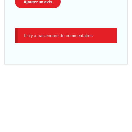
Il n'y a pas encore de commentaires.
Claviers et Souris
,
Accesseoires
,
Autres accessoires
,
Clavier Filaire
HP KM558 – Ensemble Clavier Souris filaire Gaming RGB