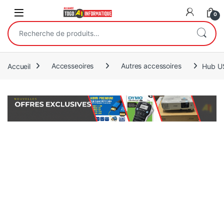
Open
0
Recherche pour :
Accueil
Accesseoires
Autres accessoires
Hub US