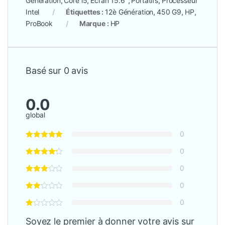
Génération
,
Core i5
,
Ecran 15.6"
,
Portatifs
,
Processeur
Intel
Étiquettes :
12è Génération
,
450 G9
,
HP
,
ProBook
Marque :
HP
Basé sur 0 avis
0.0
global
0
0
0
0
0
Soyez le premier à donner votre avis sur