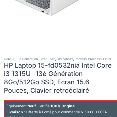
Core i3
,
13è Génération
,
Ecran 15.6"
,
Ordinateurs
,
Portatifs
,
Processeur Intel
HP Laptop 15-fd0532nia Intel Core
i3 1315U -13è Génération
8Go/512Go SSD, Ecran 15.6
Pouces, Clavier retroéclairé
Équipement
Neuf,
Certifié
100% Original
Livraison
: Offerte à Lomé pour commande
>
50 000 FCFA