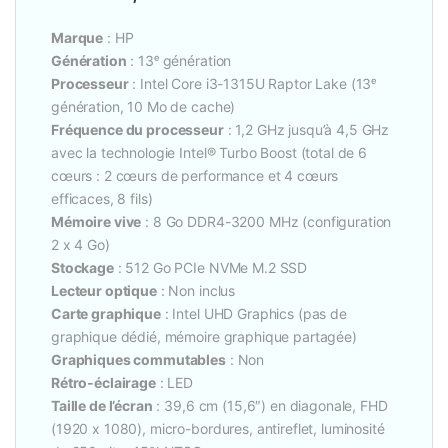
Marque
: HP
Génération
: 13ᵉ génération
Processeur
: Intel Core i3-1315U Raptor Lake (13ᵉ
génération, 10 Mo de cache)
Fréquence du processeur
: 1,2 GHz jusqu’à 4,5 GHz
avec la technologie Intel® Turbo Boost (total de 6
cœurs : 2 cœurs de performance et 4 cœurs
efficaces, 8 fils)
Mémoire vive
: 8 Go DDR4-3200 MHz (configuration
2 x 4 Go)
Stockage
: 512 Go PCIe NVMe M.2 SSD
Lecteur optique
: Non inclus
Carte graphique
: Intel UHD Graphics (pas de
graphique dédié, mémoire graphique partagée)
Graphiques commutables
: Non
Rétro-éclairage
: LED
Taille de l’écran
: 39,6 cm (15,6″) en diagonale, FHD
(1920 x 1080), micro-bordures, antireflet, luminosité