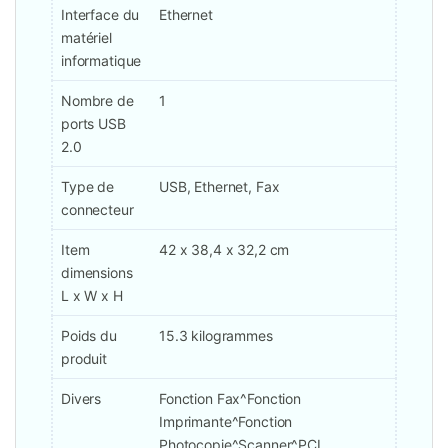
Interface du
Ethernet
matériel
informatique
Nombre de
1
ports USB
2.0
Type de
USB, Ethernet, Fax
connecteur
Item
42 x 38,4 x 32,2 cm
dimensions
L x W x H
Poids du
15.3 kilogrammes
produit
Divers
Fonction Fax^Fonction
Imprimante^Fonction
Photocopie^Scanner^PCL