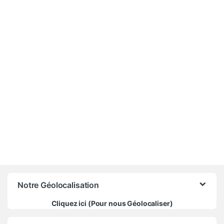
-
7%
380 000
CFA
410 000
CFA
Notre Géolocalisation
Cliquez ici (Pour nous Géolocaliser)