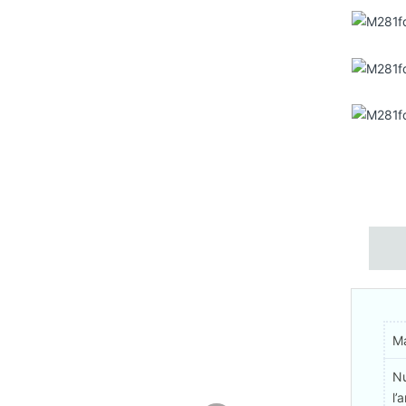
M
N
l’a