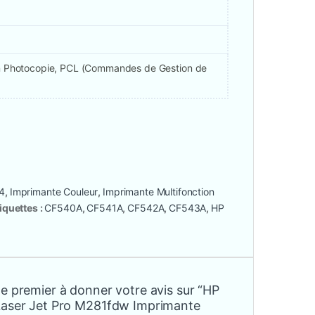
ion Photocopie, PCL (Commandes de Gestion de
4
,
Imprimante Couleur
,
Imprimante Multifonction
iquettes :
CF540A
,
CF541A
,
CF542A
,
CF543A
,
HP
e premier à donner votre avis sur “HP
Laser Jet Pro M281fdw Imprimante