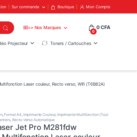
tion
Sur commande
Boutique
Mon Compte
0
CFA
=> Nos Marques
0
déo Projecteur
Toners / Cartouches
tifonction Laser couleur, Recto verso, Wifi (T6B82A)
pm
,
Format A4
,
Imprimante Couleur
,
Imprimante Multifonction (Tout
anners
,
Recto-Verso Automatique
aser Jet Pro M281fdw
Multifonction Laser couleur,