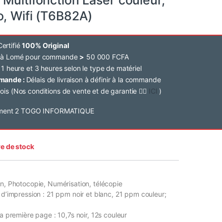
o, Wifi (T6B82A)
ertifié
100% Original
e à Lomé pour commande
>
50 000 FCFA
 1 heure et 3 heures selon le type de matériel
mmande :
Délais de livraison à définir à la commande
ois (Nos conditions de vente et de garantie 👉🏽
ICI
)
e de stock
on, Photocopie, Numérisation, télécopie
 d’impression : 21 ppm noir et blanc, 21 ppm couleur;
la première page : 10,7s noir, 12s couleur