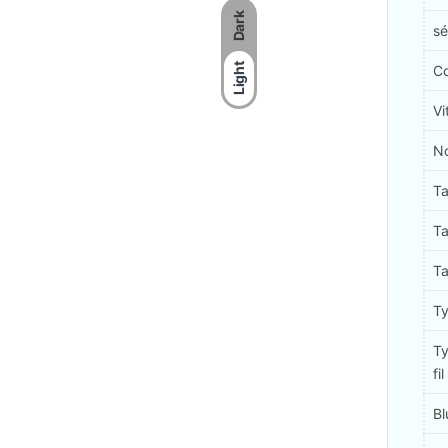
Dark
sé
Light
Co
Vi
No
Ta
Ta
Ta
Ty
Ty
fil
Bl