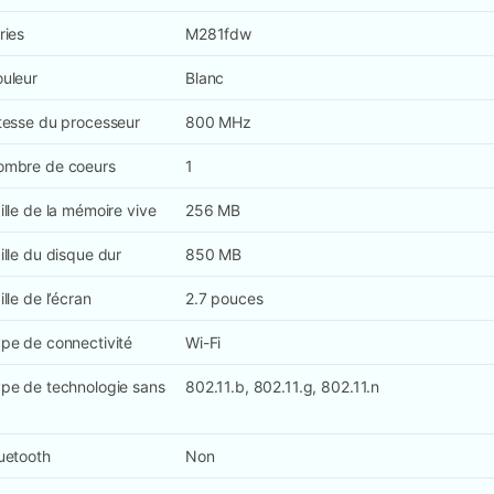
ries
M281fdw
uleur
Blanc
tesse du processeur
800 MHz
mbre de coeurs
1
ille de la mémoire vive
256 MB
ille du disque dur
850 MB
ille de l’écran
2.7 pouces
pe de connectivité
Wi-Fi
pe de technologie sans
802.11.b, 802.11.g, 802.11.n
uetooth
Non