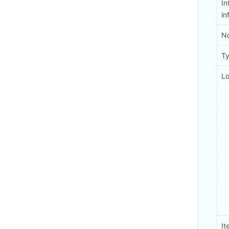
In
in
No
Ty
Lo
It