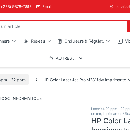
(+228) 9878-7898
Email
Localisa
nners
Réseau
Onduleurs & Régulat.
Vi
AUTRES …
ppm – 22 ppm
HP Color Laser Jet Pro M281fdw Imprimante Mul
Laserjet
,
20 ppm – 22 p
en un)
,
Imprimantes / Sc
HP Color L
Imprimante 