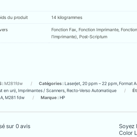
ids du produit
14 kilogrammes
vers
Fonction Fax, Fonction Imprimante, Fonct
l’Imprimante), Post-Scriptum
 :
M281fdw
Catégories :
Laserjet
,
20 ppm – 22 ppm
,
Format A
ut en un)
,
Imprimantes / Scanners
,
Recto-Verso Automatique
Ét
3A
,
M281 fdw
Marque :
HP
é sur 0 avis
Soyez l
Color 