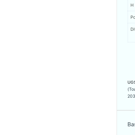
H
Po
Di
UGS
(To
20
Bas