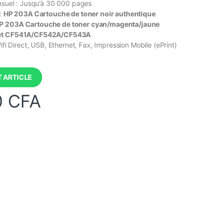
ensuel : Jusqu’à 30 000 pages
 :
HP 203A Cartouche de toner noir authentique
P 203A Cartouche de toner cyan/magenta/jaune
Jet CF541A/CF542A/CF543A
Wifi Direct, USB, Ethernet, Fax, Impression Mobile (ePrint)
 ARTICLE
0
CFA