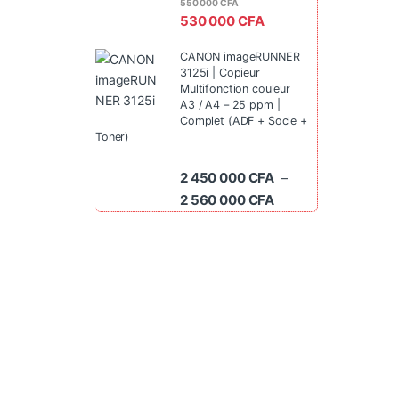
550 000
CFA
530 000
CFA
CANON imageRUNNER
3125i | Copieur
Multifonction couleur
A3 / A4 – 25 ppm |
Complet (ADF + Socle +
Toner)
2 450 000
CFA
–
Plage de prix : 2 45
2 560 000
CFA