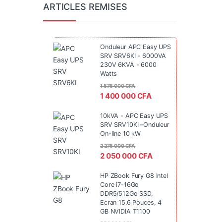
ARTICLES REMISES
Onduleur APC Easy UPS
SRV SRV6KI - 6000VA
230V 6KVA - 6000
Watts
1 575 000
CFA
1 400 000
CFA
10kVA - APC Easy UPS
SRV SRV10KI –Onduleur
On-line 10 kW
2 275 000
CFA
2 050 000
CFA
HP ZBook Fury G8 Intel
Core i7-16Go
DDR5/512Go SSD,
Ecran 15.6 Pouces, 4
GB NVIDIA T1100