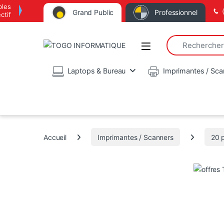
bles
Grand Public
Professionnel
ctif
Search for:
Open
Laptops & Bureau
Imprimantes / Sca
Accueil
Imprimantes / Scanners
20 