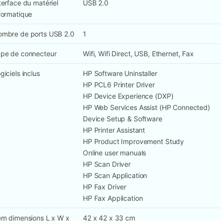
terface du matériel
USB 2.0
formatique
mbre de ports USB 2.0
1
pe de connecteur
Wifi, Wifi Direct, USB, Ethernet, Fax
giciels inclus
HP Software Uninstaller
HP PCL6 Printer Driver
HP Device Experience (DXP)
HP Web Services Assist (HP Connected)
Device Setup & Software
HP Printer Assistant
HP Product Improvement Study
Online user manuals
HP Scan Driver
HP Scan Application
HP Fax Driver
HP Fax Application
em dimensions L x W x
42 x 42 x 33 cm