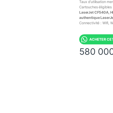
Taux d’utilisation m
Cartouches éligibles
LaserJet CF540A, H
authentique Laser
Connectivité : Wifi, 
ACHETER CET
580 00
0 000 CFA à 2 560 000 CFA