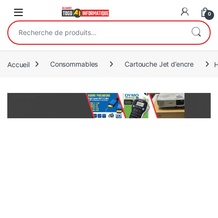
Open
0
Recherche pour :
Accueil
Consommables
Cartouche Jet d’encre
H