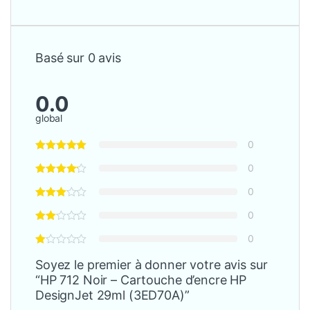
Basé sur 0 avis
0.0
global
0
0
0
0
0
Soyez le premier à donner votre avis sur
“HP 712 Noir – Cartouche d’encre HP
DesignJet 29ml (3ED70A)”