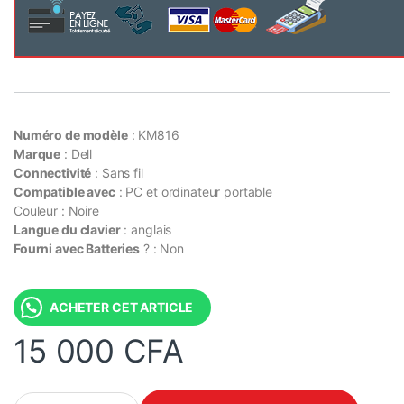
Numéro de modèle
: KM816
Marque
: Dell
Connectivité
: Sans fil
Compatible avec
: PC et ordinateur portable
Couleur : Noire
Langue du clavier
: anglais
Fourni avec Batteries
? : Non
ACHETER CET ARTICLE
15 000
CFA
Ensemble Clavier Souris sans fil - DELL KM816 - Francais (AZER