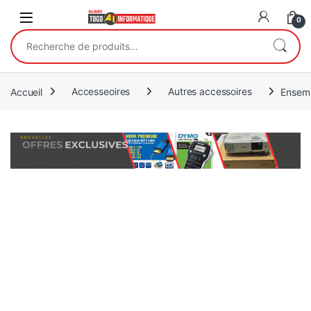
Open
0
Recherche pour :
Accueil
Accesseoires
Autres accessoires
Ensemb