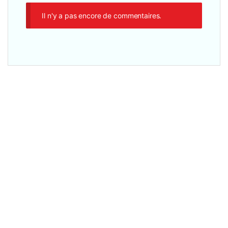
Il n'y a pas encore de commentaires.
Chargeur PC
Chargeur PC ASUS 65w USB-C – Adaptateur + Cordon
d’alimentation Secteur (AD2129320)