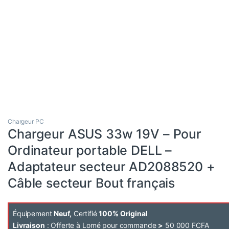
Chargeur PC
Chargeur ASUS 33w 19V – Pour
Ordinateur portable DELL –
Adaptateur secteur AD2088520 +
Câble secteur Bout français
Équipement
Neuf,
Certifié
100% Original
Livraison
: Offerte à Lomé pour commande
>
50 000 FCFA