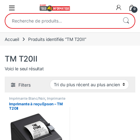
Open
0
Recherche pour :
Accueil
Produits identifiés “TM T20II”
TM T20II
Voici le seul résultat
Filters
Imprimante Blanc/Noir
,
Imprimante
monofonction (Impression
Imprimante à reçu Epson – TM
Simple)
,
Imprimante Thermique
,
T20II
Imprimantes / Scanners