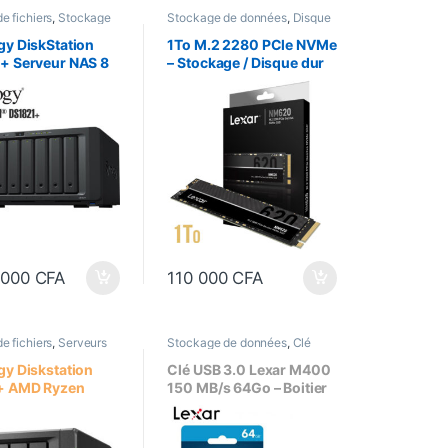
e fichiers
,
Stockage
Stockage de données
,
Disque
ées
,
Sur Commande
dur Interne
,
Disque dur SSD
gy DiskStation
1To M.2 2280 PCle NVMe
+ Serveur NAS 8
– Stockage / Disque dur
 4 Go de RAM
SSD Interne – Lexar
 AMD Ryzen
NM620
 + Disque HDD
8 x 8To HDD)
 000
CFA
110 000
CFA
e fichiers
,
Serveurs
Stockage de données
,
Clé
ise
,
Stockage de
USB
,
Sur Commande
gy Diskstation
Clé USB 3.0 Lexar M400
+ AMD Ryzen
150 MB/s 64Go – Boitier
4GB 4bay + 2
Metallique
 + HDD SEAGATE