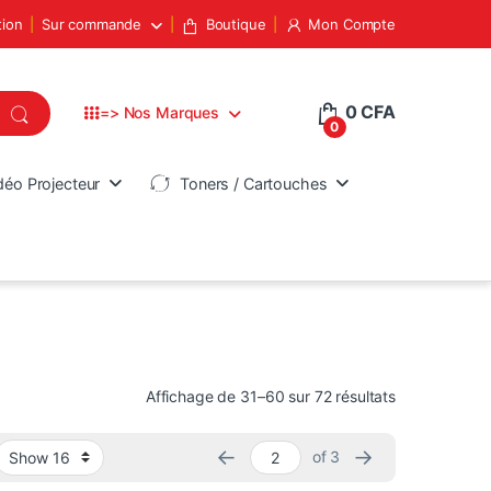
tion
Sur commande
Boutique
Mon Compte
0
CFA
=> Nos Marques
0
déo Projecteur
Toners / Cartouches
Trié du plus 
Affichage de 31–60 sur 72 résultats
←
→
of 3