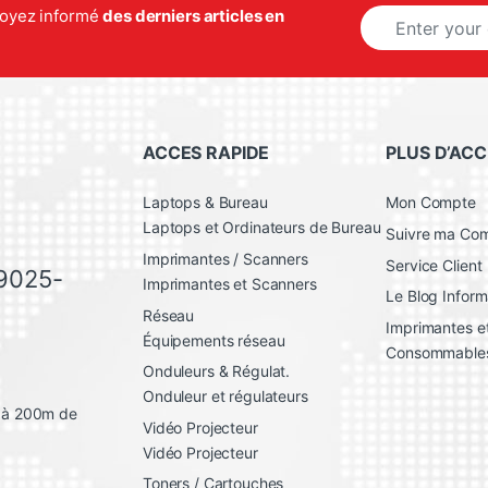
E
 soyez informé
des derniers articles en
m
a
i
l
*
ACCES RAPIDE
PLUS D’ACC
Laptops & Bureau
Mon Compte
Laptops et Ordinateurs de Bureau
Suivre ma C
Imprimantes / Scanners
Service Client
 9025-
Imprimantes et Scanners
Le Blog Inform
Réseau
Imprimantes et
Équipements réseau
Consommable
Onduleurs & Régulat.
Onduleur et régulateurs
, à 200m de
Vidéo Projecteur
Vidéo Projecteur
Toners / Cartouches