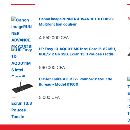
Canon imageRUNNER ADVANCE DX C3826i
Multifonction couleur
4 550 000
CFA
 de prix : 2 450 000 CFA à 2 560 000 CFA
HP Envy 13-AQ0011MS Intel Core i5-8265U,
8GB/512 Go SSD, Ecran 13.3 Pouces Tactile
560 000
CFA
Clavier Filaire AZERTY- Pour ordinateur de
Bureau - Model K1600
5 000
CFA