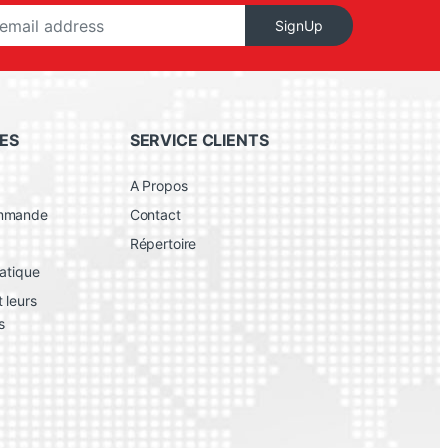
SignUp
ES
SERVICE CLIENTS
A Propos
ommande
Contact
Répertoire
atique
 leurs
s