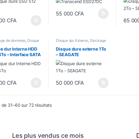
C
55 000
CFA
000
CFA
65 00
age de données
,
Disque
Disque dur Externe
,
Stockage
terne
de données
e dur Interne HDD
Disque dure externe 1To
4To – Interface SATA
– SEAGATE
000
CFA
50 000
CFA
Trié du plus récent au plus ancien
 de 31–60 sur 72 résultats
Les plus vendus ce mois