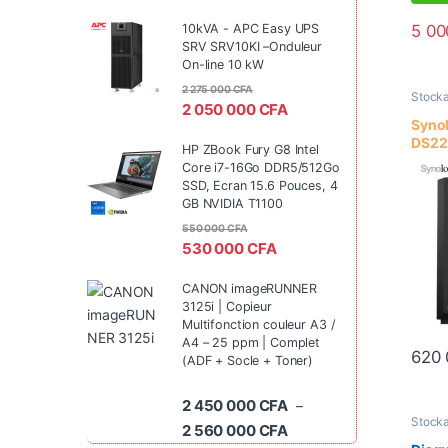
10kVA - APC Easy UPS
5 0
SRV SRV10KI –Onduleur
On-line 10 kW
2 275 000
CFA
Stock
2 050 000
CFA
de fich
d'entr
Synol
DS223
HP ZBook Fury G8 Intel
baie 
Core i7-16Go DDR5/512Go
SSD, Ecran 15.6 Pouces, 4
GB NVIDIA T1100
550 000
CFA
530 000
CFA
CANON imageRUNNER
3125i | Copieur
Multifonction couleur A3 /
A4 – 25 ppm | Complet
620
(ADF + Socle + Toner)
2 450 000
CFA
–
Stock
Plage de prix : 2 450 0
2 560 000
CFA
dur In