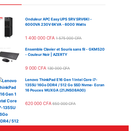
Onduleur APC Easy UPS SRV SRV6KI -
6000VA 230V 6KVA - 6000 Watts
1 400 000
CFA
1 575 000
CFA
Ensemble Clavier et Souris sans fil - GKM520
- Couleur Noir | AZERTY
9 000
CFA
130 000
CFA
Lenovo ThinkPad E16 Gen 1 Intel Core i7-
1355U 16Go DDR4 / 512 Go SSD Nvme- Ecran
16 Pouces WUXGA (21JNS08A00)
620 000
CFA
650 000
CFA