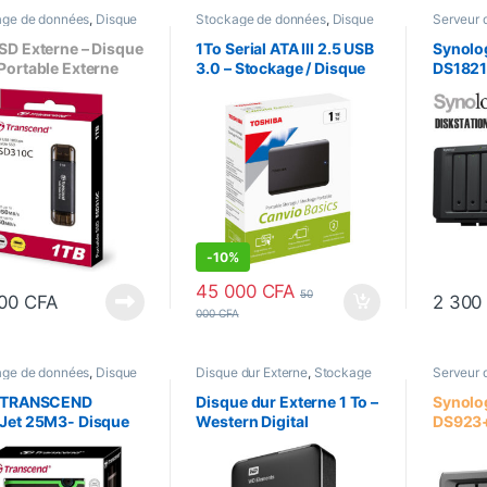
age de données
,
Disque
Stockage de données
,
Disque
Serveur d
terne
,
Disque dur SSD
dur Externe
de donn
SD Externe – Disque
1To Serial ATA III 2.5 USB
Synolo
Portable Externe
3.0 – Stockage / Disque
DS1821
 ESD310
dure externe – TOSHIBA
baies –
Canvio Basics
DDR4 –
V1500B
64To (
-
10%
45 000
CFA
50
000
CFA
2 300
000
CFA
age de données
,
Disque
Disque dur Externe
,
Stockage
Serveur d
terne
de données
d'entrepr
données
– TRANSCEND
Disque dur Externe 1 To –
Synolo
eJet 25M3- Disque
Western Digital
DS923
externe, Antichoc,
R1600 
.1
(NVMe)
2TB x 4