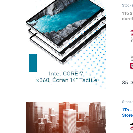
Stock
dur Ex
1To S
dure 
SSD-
85 
Stock
dur Ex
1To 
Stor
dure 
USB 3