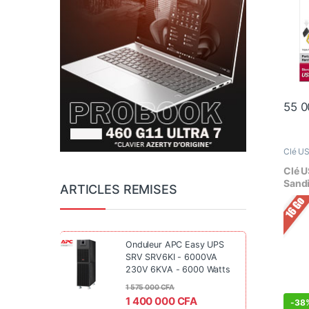
55 
Clé U
Stock
Clé 
Sandi
ARTICLES REMISES
USB 2
Onduleur APC Easy UPS
SRV SRV6KI - 6000VA
230V 6KVA - 6000 Watts
1 575 000
CFA
1 400 000
CFA
-
38