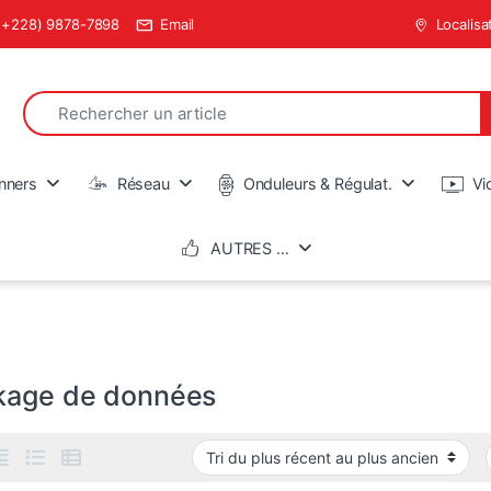
(+228) 9878-7898
Email
Localisa
Search for:
en
nners
Réseau
Onduleurs & Régulat.
Vi
AUTRES …
kage de données