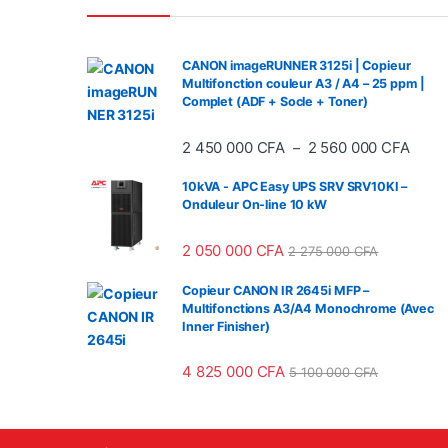
CANON imageRUNNER 3125i | Copieur
Multifonction couleur A3 / A4 – 25 ppm |
Complet (ADF + Socle + Toner)
Plage
2 450 000
CFA
2 560 000
CFA
–
10kVA - APC Easy UPS SRV SRV10KI –
Onduleur On-line 10 kW
2 050 000
CFA
2 275 000
CFA
Copieur CANON IR 2645i MFP –
Multifonctions A3/A4 Monochrome (Avec
Inner Finisher)
4 825 000
CFA
5 100 000
CFA