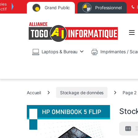
bles
Grand Public
Professionnel
ctif
Op
Laptops & Bureau
Imprimantes / Sca
Accueil
Stockage de données
Page 2
Stoc