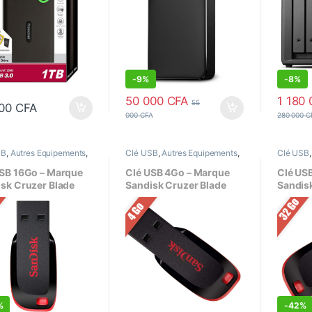
-
9%
-
8%
50 000
CFA
1 180
55
000
CFA
000
CFA
280 000
C
SB
,
Autres Equipements
,
Clé USB
,
Autres Equipements
,
Clé USB
age de données
Stockage de données
Stockag
USB 16Go – Marque
Clé USB 4Go – Marque
Clé US
sk Cruzer Blade
Sandisk Cruzer Blade
Sandis
.0 Flash Drive
USB 2.0 Flash Drive
USB 2.0
%
-
42%