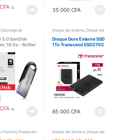
CFA
12
35 000
CFA
,
Stockage de
Disque dur Externe
,
Disque dur
SSD
,
Stockage de données
B 3.0 SanDisk
Disque Dure Externe SSD
air, 16 Go – Boîtier
1To Transcend ESD270C
que
USB 3.1 Type-C
CFA
10
85 000
CFA
ur Serveur
,
Disque dur
Disque dur Serveur
,
Disque dur
Stockage de données
,
Interne
,
Stockage de données
,
mande
Sur Commande