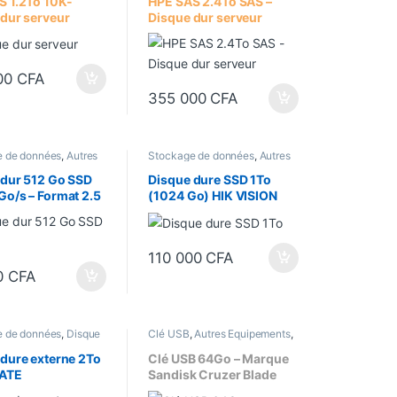
S 1.2To 10K-
HPE SAS 2.4To SAS –
dur serveur
Disque dur serveur
00
CFA
355 000
CFA
e de données
,
Autres
Stockage de données
,
Autres
res
,
Autres
accessoires
,
Autres
ents
,
Disque dur SSD
Equipements
,
Disque dur
 dur 512 Go SSD
Disque dure SSD 1To
Interne
,
Disque dur SSD
o/s – Format 2.5
(1024 Go) HIK VISION
s
PCIe NVMe M.2 (2280)
110 000
CFA
0
CFA
e de données
,
Disque
Clé USB
,
Autres Equipements
,
rne
Stockage de données
dure externe 2To
Clé USB 64Go – Marque
ATE
Sandisk Cruzer Blade
USB 2.0 Flash Drive