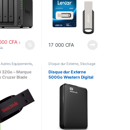
 000
CFA
1
17 000
CFA
FA
,
Autres Equipements
,
Disque dur Externe
,
Stockage
e de données
de données
B 32Go – Marque
Disque dur Externe
k Cruzer Blade
500Go Western Digital
 Flash Drive