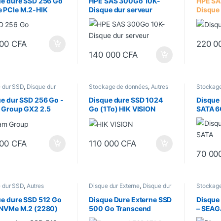
ue dure SSD 256 Go
HPE SAS 300Go 10K-
HPE SA
 PCIe M.2-HIK
Disque dur serveur
Disque 
ON
000
CFA
220 0
140 000
CFA
 dur SSD
,
Disque dur
Stockage de données
,
Autres
Stockag
e
,
Stockage de données
accessoires
,
Autres
accessoi
Equipements
,
Disque dur SSD
Equipem
e dur SSD 256 Go -
Disque dure SSD 1024
Disque
 Group GX2 2.5
Go (1To) HIK VISION
SATA 6G
III
E100 2.5″ SATA 6Go/s
Pouce
000
CFA
110 000
CFA
70 00
 dur SSD
,
Autres
Disque dur Externe
,
Disque dur
Stockag
oires
,
Autres
SSD
,
Stockage de données
dur Exte
ements
,
Disque dur
e dure SSD 512 Go
Disque Dure Externe SSD
Disque 
e
,
Stockage de données
 NVMe M.2 (2280)
500 Go Transcend
– SEAG
ESD270C USB 3.1 Type-