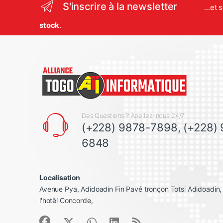
S'inscrire à la newsletter
...et
stock
.
Des Questions ? Apellez-nous 24/7!
(+228) 9878-7898, (+228)
6848
Localisation
Avenue Pya, Adidoadin Fin Pavé tronçon Totsi Adidoadin
l'hotêl Concorde,