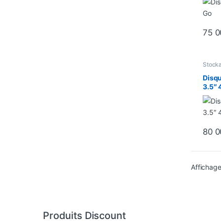
75 
Stock
dur In
Disqu
3.5″ 
80 
Affichage
Produits Discount