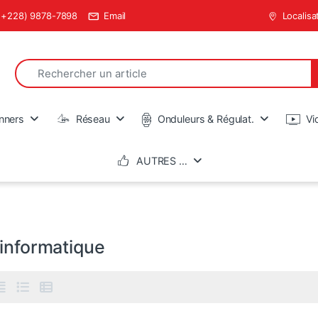
(+228) 9878-7898
Email
Localisa
Search for:
en
nners
Réseau
Onduleurs & Régulat.
Vi
AUTRES …
 informatique