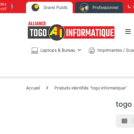
bles
Grand Public
Professionnel
ctif
Op
Laptops & Bureau
Imprimantes / Sca
Accueil
Produits identifiés “togo informatique”
togo