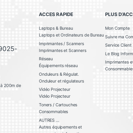
l
*
ACCES RAPIDE
PLUS D’ACC
Laptops & Bureau
Mon Compte
Laptops et Ordinateurs de Bureau
Suivre ma C
Imprimantes / Scanners
Service Client
 9025-
Imprimantes et Scanners
Le Blog Inform
Réseau
Imprimantes et
Équipements réseau
Consommable
Onduleurs & Régulat.
Onduleur et régulateurs
, à 200m de
Vidéo Projecteur
Vidéo Projecteur
Toners / Cartouches
Consommables
AUTRES …
Autres équipements et