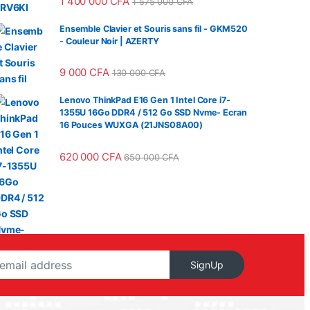
1 400 000
CFA
1 575 000
CFA
Ensemble Clavier et Souris sans fil - GKM520
- Couleur Noir | AZERTY
9 000
CFA
130 000
CFA
Lenovo ThinkPad E16 Gen 1 Intel Core i7-
1355U 16Go DDR4 / 512 Go SSD Nvme- Ecran
16 Pouces WUXGA (21JNS08A00)
620 000
CFA
650 000
CFA
SignUp