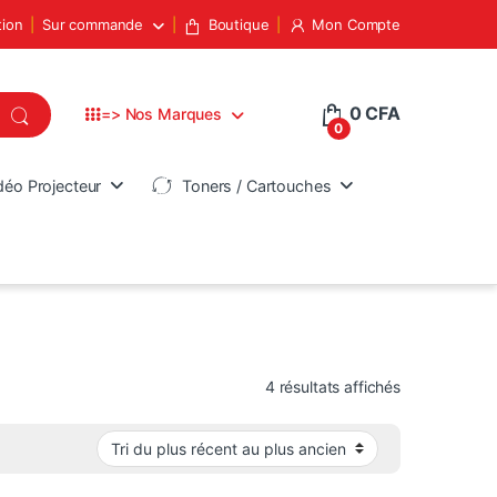
tion
Sur commande
Boutique
Mon Compte
0
CFA
=> Nos Marques
0
déo Projecteur
Toners / Cartouches
Trié du plus 
4 résultats affichés