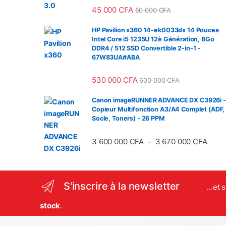
45 000
CFA
50 000
CFA
HP Pavilion x360 14-ek0033dx 14 Pouces
Intel Core i5 1235U 12è Génération, 8Go
DDR4 / 512 SSD Convertible 2-in-1 -
67W83UA#ABA
530 000
CFA
600 000
CFA
Canon imageRUNNER ADVANCE DX C3926i -
Copieur Multifonction A3/A4 Complet (ADF,
Socle, Toners) - 26 PPM
Plage
3 600 000
CFA
3 670 000
CFA
–
S'inscrire à la newsletter
...et
stock
.