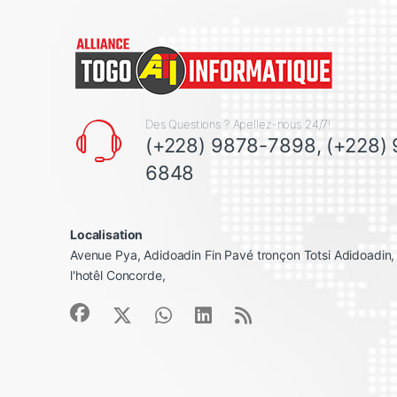
Des Questions ? Apellez-nous 24/7!
(+228) 9878-7898, (+228)
6848
Localisation
Avenue Pya, Adidoadin Fin Pavé tronçon Totsi Adidoadin
l'hotêl Concorde,