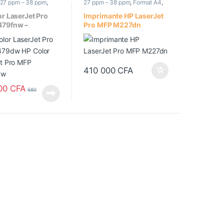
27 ppm – 38 ppm
,
27 ppm – 38 ppm
,
Format A4
,
A4
,
Imprimante
Imprimante Blanc/Noir
,
Imprimante
Imprimante Multifonction (Tout
r LaserJet Pro
Imprimante HP LaserJet
tion (Tout en un)
,
en un)
,
Imprimantes /
79fnw –
Pro MFP M227dn
tes / Scanners
,
Scanners
,
Recto-Verso
rso Automatique
Automatique
ante
nctions – couleur
sion, Copie,
fi)
410 000
CFA
00
CFA
680