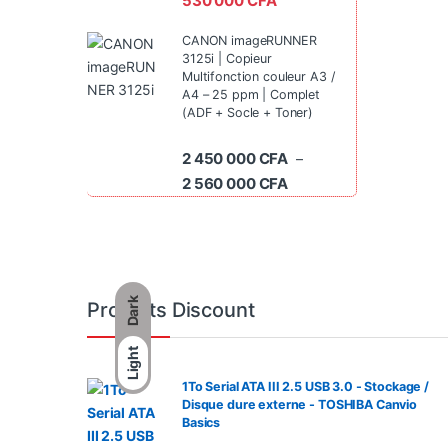
530 000
CFA
CANON imageRUNNER
3125i | Copieur
Multifonction couleur A3 /
A4 – 25 ppm | Complet
(ADF + Socle + Toner)
2 450 000
CFA
–
Plage de prix : 2 450 0
2 560 000
CFA
Dark
Produits Discount
Light
1To Serial ATA III 2.5 USB 3.0 - Stockage /
Disque dure externe - TOSHIBA Canvio
Basics