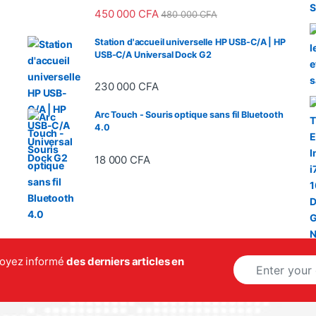
450 000
CFA
480 000
CFA
Station d'accueil universelle HP USB-C/A | HP
USB-C/A Universal Dock G2
230 000
CFA
Arc Touch - Souris optique sans fil Bluetooth
4.0
18 000
CFA
 de prix : 3 600 000 CFA à 3 670 000 CFA
E
 soyez informé
des derniers articles en
m
a
i