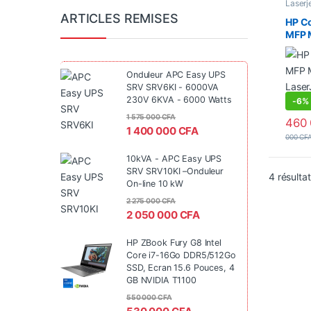
Laserj
Forma
ARTICLES REMISES
Couleu
HP Co
Multif
MFP 
Imprim
Recto-
impr
multi
(Impr
Onduleur APC Easy UPS
Scan,
SRV SRV6KI - 6000VA
Auto,
230V 6KVA - 6000 Watts
-
6%
1 575 000
CFA
460
1 400 000
CFA
000
CF
10kVA - APC Easy UPS
SRV SRV10KI –Onduleur
4 résulta
On-line 10 kW
2 275 000
CFA
2 050 000
CFA
HP ZBook Fury G8 Intel
Core i7-16Go DDR5/512Go
SSD, Ecran 15.6 Pouces, 4
GB NVIDIA T1100
550 000
CFA