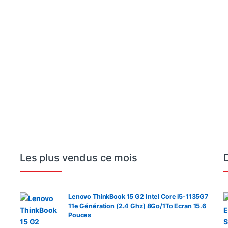
00 CFA à 2 560 000 CFA
Les plus vendus ce mois
Lenovo ThinkBook 15 G2 Intel Core i5-1135G7
11e Génération (2.4 Ghz) 8Go/1To Ecran 15.6
Pouces