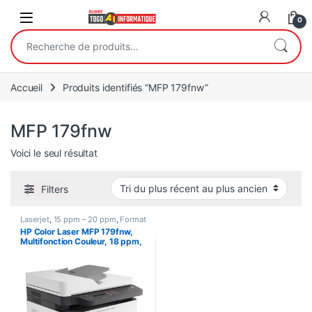
Open
0
Recherche pour :
Accueil
Produits identifiés “MFP 179fnw”
MFP 179fnw
Voici le seul résultat
Filters
Laserjet
,
15 ppm – 20 ppm
,
Format
A4
,
Imprimante Couleur
,
HP Color Laser MFP 179fnw,
Imprimante Multifonction (Tout en
Multifonction Couleur, 18 ppm,
un)
,
Imprimantes / Scanners
,
Moins de 15 ppm
Fax, Impression, Copie,
Numerisation, Wifi, Ethernet