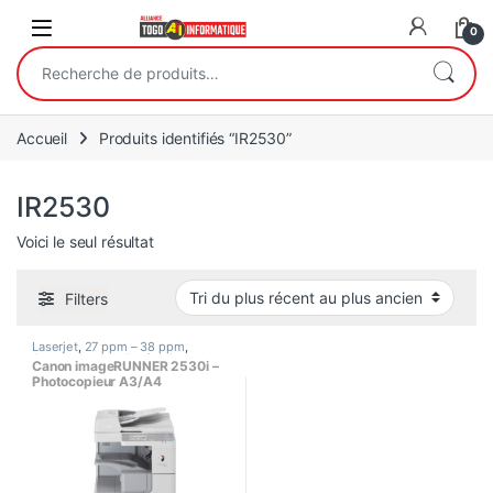
Open
0
Recherche pour :
Accueil
Produits identifiés “IR2530”
IR2530
Voici le seul résultat
Filters
Laserjet
,
27 ppm – 38 ppm
,
Canon
,
Copieur Professionnels
,
Canon imageRUNNER 2530i –
Format A3
,
Format A4
,
Imprimante
Photocopieur A3/A4
Blanc/Noir
,
Imprimante
Multifonction (Tout en un)
,
monochrome – recto/verso
Imprimantes / Scanners
automatique