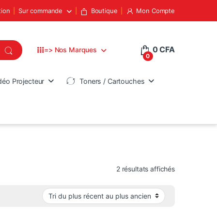
tion
Sur commande
Boutique
Mon Compte
0
CFA
=> Nos Marques
0
déo Projecteur
Toners / Cartouches
Trié du plus 
2 résultats affichés