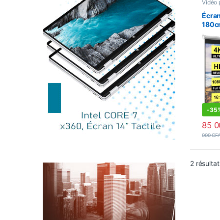
Vidéo 
Projec
Écran
180c
– Fix
-
35
85 
000
CF
2 résultat