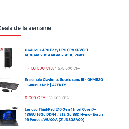
Deals de la semaine
Onduleur APC Easy UPS SRV SRV6KI -
6000VA 230V 6KVA - 6000 Watts
1 400 000
CFA
1 575 000
CFA
Ensemble Clavier et Souris sans fil - GKM520
- Couleur Noir | AZERTY
9 000
CFA
130 000
CFA
Lenovo ThinkPad E16 Gen 1 Intel Core i7-
1355U 16Go DDR4 / 512 Go SSD Nvme- Ecran
16 Pouces WUXGA (21JNS08A00)