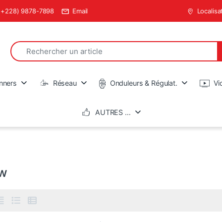
(+228) 9878-7898
Email
Localisa
Search for:
en
nners
Réseau
Onduleurs & Régulat.
Vi
AUTRES …
ew