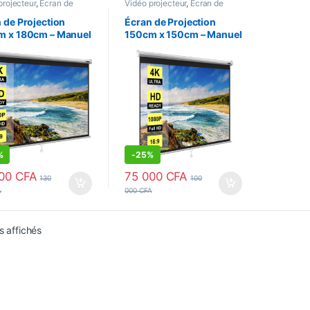
projecteur
,
Ecran de
Vidéo projecteur
,
Ecran de
tion
,
Moniteurs
Projection
,
Moniteurs
 de Projection
Écran de Projection
m x 180cm – Manuel
150cm x 150cm – Manuel
ation murale
– Fixation murale
%
-
25%
000
CFA
75 000
CFA
130
100
A
000
CFA
Trié du plus récent au plus ancien
s affichés