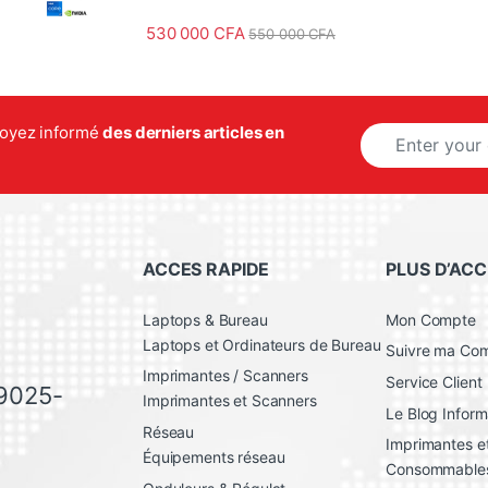
530 000
CFA
550 000
CFA
E
 soyez informé
des derniers articles en
m
a
i
l
*
ACCES RAPIDE
PLUS D’ACC
Laptops & Bureau
Mon Compte
Laptops et Ordinateurs de Bureau
Suivre ma C
Imprimantes / Scanners
Service Client
 9025-
Imprimantes et Scanners
Le Blog Inform
Réseau
Imprimantes et
Équipements réseau
Consommable