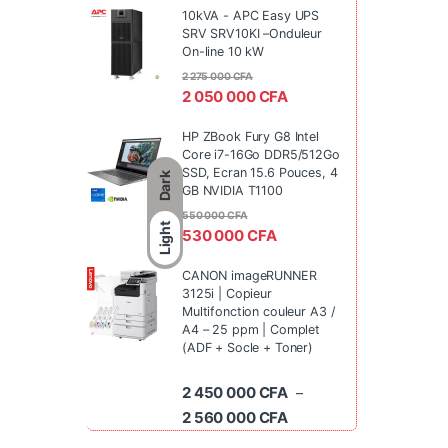
10kVA - APC Easy UPS
SRV SRV10KI –Onduleur
On-line 10 kW
2 275 000
CFA
2 050 000
CFA
HP ZBook Fury G8 Intel
Core i7-16Go DDR5/512Go
SSD, Ecran 15.6 Pouces, 4
Dark
GB NVIDIA T1100
550 000
CFA
Light
530 000
CFA
CANON imageRUNNER
3125i | Copieur
Multifonction couleur A3 /
A4 – 25 ppm | Complet
(ADF + Socle + Toner)
2 450 000
CFA
–
Plage de prix : 2 450 0
2 560 000
CFA