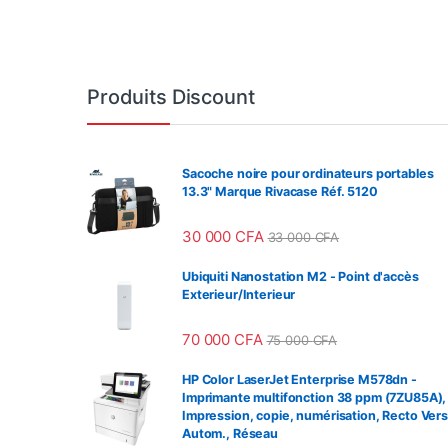
Produits Discount
Sacoche noire pour ordinateurs portables
13.3" Marque Rivacase Réf. 5120
30 000
CFA
33 000
CFA
Ubiquiti Nanostation M2 - Point d'accès
Exterieur/Interieur
70 000
CFA
75 000
CFA
HP Color LaserJet Enterprise M578dn -
Imprimante multifonction 38 ppm (7ZU85A),
Impression, copie, numérisation, Recto Ver
Autom., Réseau