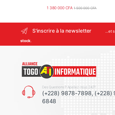
1 380 000
CFA
1 500 000
CFA
S'inscrire à la newsletter
...et
stock
.
Des Questions ? Apellez-nous 24/7!
(+228) 9878-7898, (+228)
6848