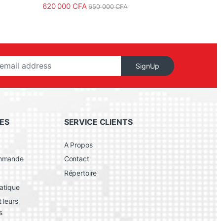
620 000
CFA
650 000
CFA
SignUp
ES
SERVICE CLIENTS
A Propos
ommande
Contact
Répertoire
atique
 leurs
s