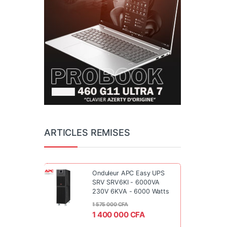
ARTICLES REMISES
Onduleur APC Easy UPS
SRV SRV6KI - 6000VA
230V 6KVA - 6000 Watts
1 575 000
CFA
1 400 000
CFA