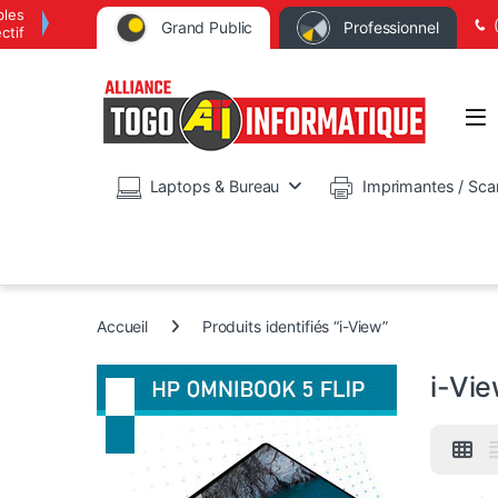
bles
Grand Public
Professionnel
ctif
Op
Laptops & Bureau
Imprimantes / Sca
Accueil
Produits identifiés “i-View”
i-Vi