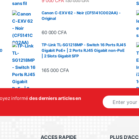
9 000
CFA
130 000
CFA
e
Canon C-EXV 62 - Noir (CF5141C002AA) -
Original
60 000
CFA
TP-Link TL-SG1218MP - Switch 16 Ports RJ45
20
Gigabit PoE+ | 2 Ports RJ45 Gigabit non-PoE
| 2 Slots Gigabit SFP
165 000
CFA
E
 soyez informé
des derniers articles en
m
a
i
l
*
ACCES RAPIDE
PLUS D’ACC