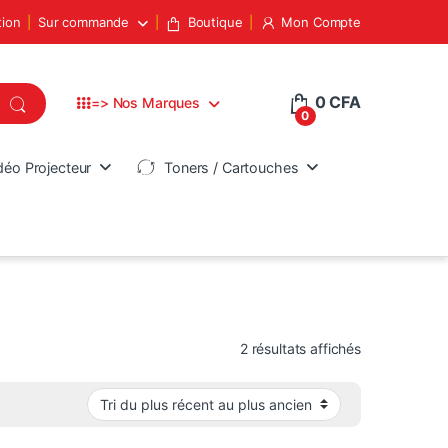
tion
Sur commande
Boutique
Mon Compte
0
CFA
=> Nos Marques
0
déo Projecteur
Toners / Cartouches
Trié du plus 
2 résultats affichés