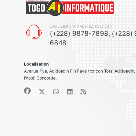
Des Questions ? Apellez-nous 24/7!
(+228) 9878-7898, (+228)
6848
Localisation
Avenue Pya, Adidoadin Fin Pavé tronçon Totsi Adidoadin
l'hotêl Concorde,