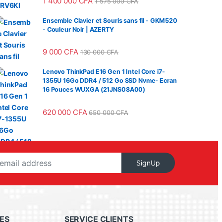
1 400 000
CFA
1 575 000
CFA
Ensemble Clavier et Souris sans fil - GKM520
- Couleur Noir | AZERTY
9 000
CFA
130 000
CFA
Lenovo ThinkPad E16 Gen 1 Intel Core i7-
1355U 16Go DDR4 / 512 Go SSD Nvme- Ecran
16 Pouces WUXGA (21JNS08A00)
620 000
CFA
650 000
CFA
SignUp
ES
SERVICE CLIENTS