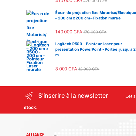
410 000
CFA
420 000
CFA
Écran de projection fixe Motorisé/Électriqu
– 200 cm x 200 cm – Fixation murale
140 000
CFA
170 000
CFA
Logitech R500 - Pointeur Laser pour
présentation PowerPoint - Portée: jusqu'à 
m
8 000
CFA
12 000
CFA
S'inscrire à la newsletter
...et
stock
.