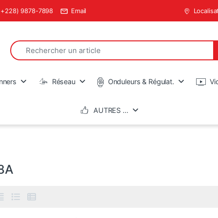
(+228) 9878-7898
Email
Localisa
Search for:
en
nners
Réseau
Onduleurs & Régulat.
Vi
AUTRES …
8A