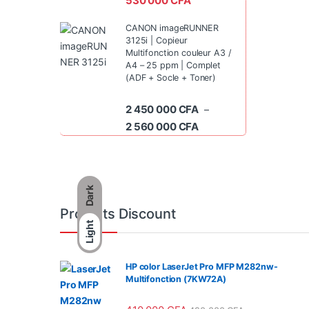
530 000
CFA
CANON imageRUNNER
3125i | Copieur
Multifonction couleur A3 /
A4 – 25 ppm | Complet
(ADF + Socle + Toner)
2 450 000
CFA
–
Plage de prix : 2 450 0
2 560 000
CFA
Dark
Produits Discount
Light
HP color LaserJet Pro MFP M282nw-
Multifonction (7KW72A)