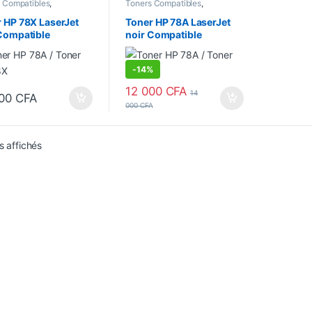
 Compatibles
,
Toners Compatibles
,
mmables
,
Toners Laser
Consommables
,
Toners Laser
 HP 78X LaserJet
Toner HP 78A LaserJet
Compatible
noir Compatible
ium(CE278X) –
Prémium (CE278A) –
 Pages
2100 Pages
-
14%
12 000
CFA
14
000
CFA
000
CFA
Trié du plus récent au plus ancien
s affichés