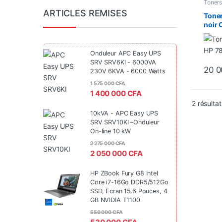
Toners
Conso
ARTICLES REMISES
Toner
noir 
Prém
3000
Onduleur APC Easy UPS
SRV SRV6KI - 6000VA
20 
230V 6KVA - 6000 Watts
1 575 000
CFA
1 400 000
CFA
2 résultat
10kVA - APC Easy UPS
SRV SRV10KI –Onduleur
On-line 10 kW
2 275 000
CFA
2 050 000
CFA
HP ZBook Fury G8 Intel
Core i7-16Go DDR5/512Go
SSD, Ecran 15.6 Pouces, 4
GB NVIDIA T1100
550 000
CFA