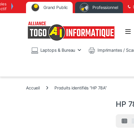
bles
Grand Public
Professionnel
ctif
Op
Laptops & Bureau
Imprimantes / Sca
Accueil
Produits identifiés “HP 78A”
HP 7