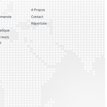
A Propos
ommande
Contact
Répertoire
atique
 leurs
s