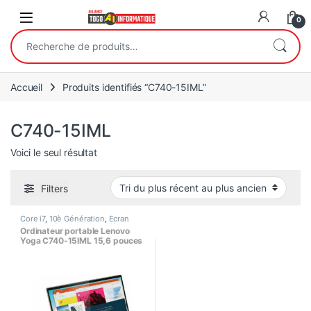
Open
0
Recherche pour :
Accueil
Produits identifiés “C740-15IML”
C740-15IML
Voici le seul résultat
Filters
Core i7
,
10è Génération
,
Ecran
15.6"
,
Ordinateurs
,
Portatifs
,
Ordinateur portable Lenovo
Processeur Intel
Yoga C740-15IML 15,6 pouces
(512 Go, Intel Core i7 10e
génération, 1,8 GHz, 12 Go) –
Mica – 81TD0005US