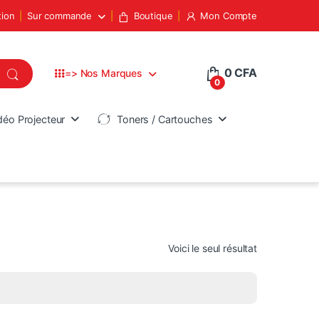
tion
Sur commande
Boutique
Mon Compte
0
CFA
=> Nos Marques
0
déo Projecteur
Toners / Cartouches
Voici le seul résultat