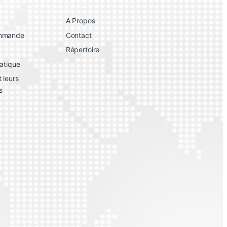
A Propos
ommande
Contact
Répertoire
atique
 leurs
s