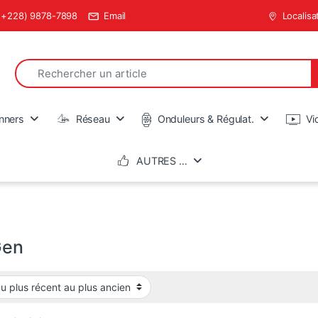
(+228) 9878-7898
Email
Localisa
Search for:
en
nners
Réseau
Onduleurs & Régulat.
Vi
AUTRES …
Gen