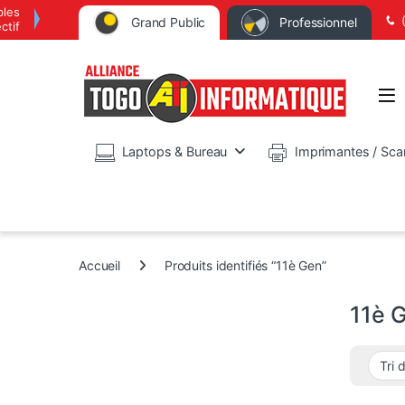
bles
Grand Public
Professionnel
ctif
Op
Laptops & Bureau
Imprimantes / Sca
Accueil
Produits identifiés “11è Gen”
11è 