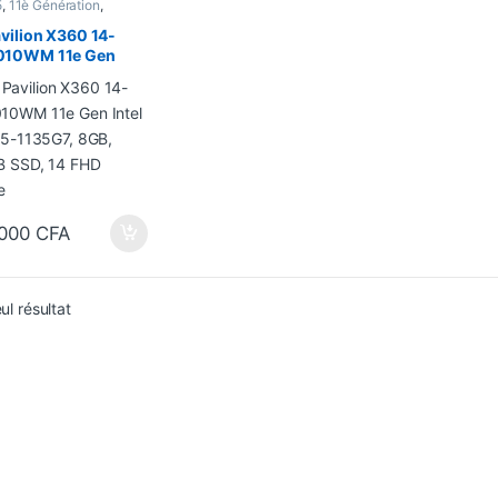
5
,
11è Génération
,
tibles
,
Ecran 14"
,
Ecran
,
Ordinateurs
,
Portatifs
,
vilion X360 14-
seur Intel
10WM 11e Gen
 Core i5-1135G7,
512GB SSD, 14 FHD
le
 000
CFA
eul résultat