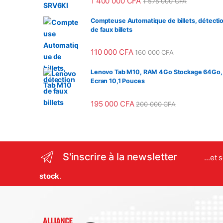
1 400 000
CFA
1 575 000
CFA
Compteuse Automatique de billets, détecti
de faux billets
110 000
CFA
160 000
CFA
Lenovo Tab M10, RAM 4Go Stockage 64Go,
Ecran 10,1 Pouces
195 000
CFA
200 000
CFA
S'inscrire à la newsletter
...et
stock
.