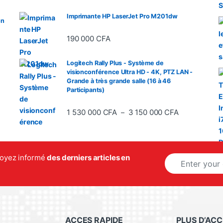
Imprimante HP LaserJet Pro M201dw
on
190 000
CFA
Logitech Rally Plus - Système de
visionconférence Ultra HD - 4K, PTZ LAN -
Grande à très grande salle (16 à 46
Participants)
Plage de prix
1 530 000
CFA
3 150 000
CFA
–
E
 soyez informé
des derniers articles en
m
a
i
l
*
ACCES RAPIDE
PLUS D’ACC