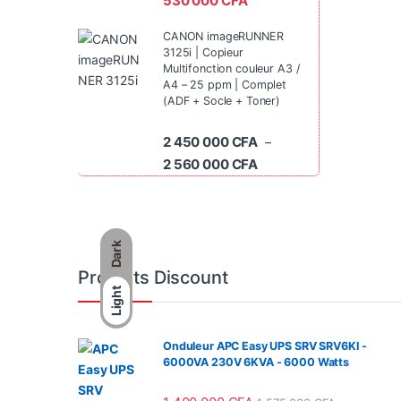
530 000
CFA
CANON imageRUNNER
3125i | Copieur
Multifonction couleur A3 /
A4 – 25 ppm | Complet
(ADF + Socle + Toner)
2 450 000
CFA
–
Plage de prix : 2 450 0
2 560 000
CFA
Dark
Produits Discount
Light
Onduleur APC Easy UPS SRV SRV6KI -
6000VA 230V 6KVA - 6000 Watts