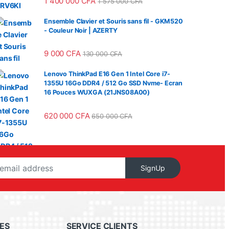
1 400 000
CFA
1 575 000
CFA
Ensemble Clavier et Souris sans fil - GKM520
- Couleur Noir | AZERTY
9 000
CFA
130 000
CFA
Lenovo ThinkPad E16 Gen 1 Intel Core i7-
1355U 16Go DDR4 / 512 Go SSD Nvme- Ecran
16 Pouces WUXGA (21JNS08A00)
 : 1 530 000 CFA à 3 150 000 CFA
620 000
CFA
650 000
CFA
SignUp
ES
SERVICE CLIENTS