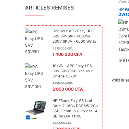
Core i
Conver
ARTICLES REMISES
tactile
HP Pa
Proces
DW10
Intel
8GB, 
Tacti
Onduleur APC Easy UPS
SRV SRV6KI - 6000VA
230V 6KVA - 6000 Watts
1 575 000
CFA
1 400 000
CFA
600
10kVA - APC Easy UPS
SRV SRV10KI –Onduleur
On-line 10 kW
Voici le s
2 275 000
CFA
2 050 000
CFA
HP ZBook Fury G8 Intel
Core i7-16Go DDR5/512Go
SSD, Ecran 15.6 Pouces, 4
GB NVIDIA T1100
550 000
CFA