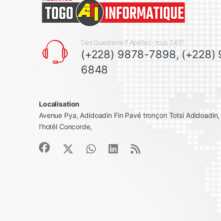
Des Questions ? Apellez-nous 24/7!
(+228) 9878-7898, (+228)
6848
Localisation
Avenue Pya, Adidoadin Fin Pavé tronçon Totsi Adidoadin
l'hotêl Concorde,