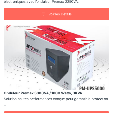
électroniques avec l’onduleur Premax 2250VA.
Voir les Détails
PM-UPS3000
3000VA (3KVA)
Capacité :
intégrée (145-295Vac) pour stabiliser la
Technologie AVR
tension
avec détection automatique de
Compatibilité génératrice
fréquence (50/60 Hz)
Onduleur Premax 3000VA / 1800 Watts, 3KVA
Solution hautes performances conçue pour garantir la protection
..