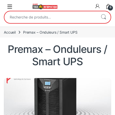
Open
0
Recherche pour :
Accueil
Premax – Onduleurs / Smart UPS
Premax – Onduleurs /
Smart UPS
PM-UPS10KVA
avec sortie à onde
UPS 10000 VA (10Kva) Online
sinusoïdale pure,
AVR (Régulation automatique de Tension) intégré et