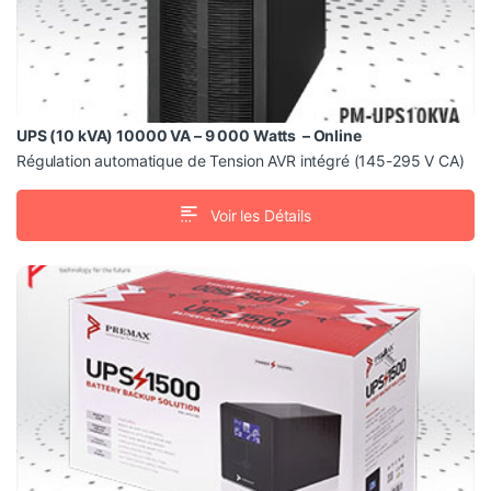
intégration Ethernet RJ45.
UPS (10 kVA) 10000 VA – 9 000 Watts – Online
Régulation automatique de Tension AVR intégré (145-295 V CA)
Voir les Détails
PM-UPS1500
: 1500 VA / 900 W, adaptée aux PC, serveurs
Puissance
légers, équipements bureautiques et électroniques
sensibles.
en plomb-acide scellée, sans entretien, offrant
Batterie
une autonomie suffisante pour…