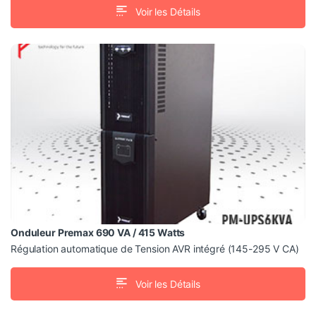
Voir les Détails
PM-UPS6KVA
Onduleur Premax PM-UPS6KVA – 6000VA (6KVA)
Online Monophasé
Capacité : 6000VA / 5400W – Technologie Online double
conversion pour une alimentation stable et sans coupure
Onduleur Premax 690 VA / 415 Watts
Régulation automatique de Tension AVR intégré (145-295 V CA)
Voir les Détails