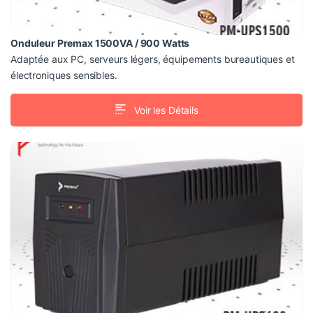
Onduleur Premax 1500VA / 900 Watts
Adaptée aux PC, serveurs légers, équipements bureautiques et
électroniques sensibles.
Voir les Détails
PM-UPS690
Onduleur Premax 690 VA / 415 Watts
Tension d’entrée : 100/110V (80~150V) – 230/240V
(145~295V)