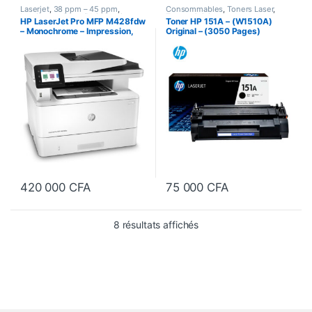
Laserjet
,
38 ppm – 45 ppm
,
Consommables
,
Toners Laser
,
Imprimante Blanc/Noir
,
Imprimante
Toners Originaux
HP LaserJet Pro MFP M428fdw
Toner HP 151A – (W1510A)
Multifonction (Tout en un)
,
– Monochrome – Impression,
Original – (3050 Pages)
Imprimantes / Scanners
,
Recto-
Verso Automatique
Copie, Numérisation, Fax,
Recto verso auto, Ethernet, W-
Fi, 38 ppm
420 000
CFA
75 000
CFA
Trié du plus récent au pl
8 résultats affichés