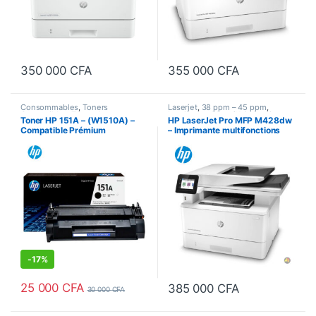
350 000
CFA
355 000
CFA
Consommables
,
Toners
Laserjet
,
38 ppm – 45 ppm
,
Compatibles
,
Toners Laser
Imprimante Blanc/Noir
,
Imprimante
Toner HP 151A – (W1510A) –
HP LaserJet Pro MFP M428dw
Multifonction (Tout en un)
,
Compatible Prémium
– Imprimante multifonctions
Imprimantes / Scanners
,
Recto-
Verso Automatique
Monochrome A4 (Impression,
Numérisation, Copie, Recto
Verso Auto., Wifi)-38 ppm
-
17%
25 000
CFA
385 000
CFA
30 000
CFA