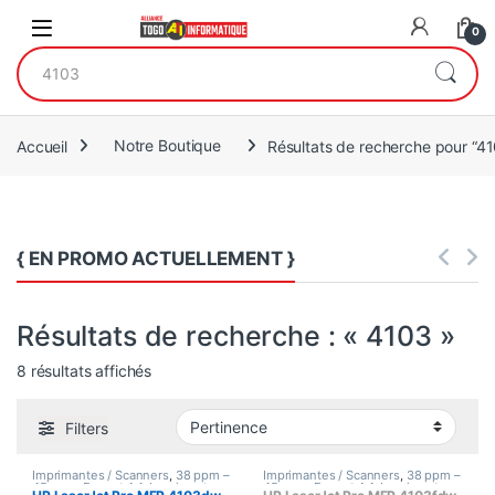
Open
0
Recherche pour :
Accueil
Notre Boutique
Résultats de recherche pour “4
{ EN PROMO ACTUELLEMENT }
Résultats de recherche : « 4103 »
Trié du plus récent au plus ancien
8 résultats affichés
Filters
Imprimantes / Scanners
,
38 ppm –
Imprimantes / Scanners
,
38 ppm –
45 ppm
,
Format A4
,
Imprimante
45 ppm
,
Format A4
,
Imprimante